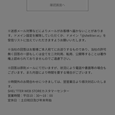
※
迷惑メール対策などによりメールがお客様へ届かないことがありま
す。ドメイン設定を解除していただくか、ドメイン「@sheltter.vc」を
受信リストに加えていただきますようお願いいたします。
※
当社の回答はお客様ご本人宛てにお送りするものであり、当社の許可
無く回答の一部もしくは全てを二次利用、転用、公開等することは著作
権上認められておりませんのでご遠慮下さい。
※
回答は原則メールにて行いますが、状況により電話や書面等の場合も
ございます。また内容により時間を要する場合がございます。
※
時間外のお問合わせにつきましては、翌営業日より順次対応いたしま
す。
SHEL'TTER WEB STOREカスタマーセンター
営業時間：平日10：30～18：00
定休日 ：土日祝日及び年末年始