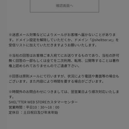
※
迷惑メール対策などによりメールがお客様へ届かないことがありま
す。ドメイン設定を解除していただくか、ドメイン「@sheltter.vc」を
受信リストに加えていただきますようお願いいたします。
※
当社の回答はお客様ご本人宛てにお送りするものであり、当社の許可
無く回答の一部もしくは全てを二次利用、転用、公開等することは著作
権上認められておりませんのでご遠慮下さい。
※
回答は原則メールにて行いますが、状況により電話や書面等の場合も
ございます。また内容により時間を要する場合がございます。
※
時間外のお問合わせにつきましては、翌営業日より順次対応いたしま
す。
SHEL'TTER WEB STOREカスタマーセンター
営業時間：平日10：30～18：00
定休日 ：土日祝日及び年末年始