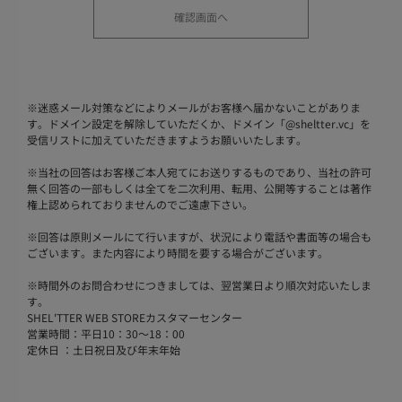
※
迷惑メール対策などによりメールがお客様へ届かないことがありま
す。ドメイン設定を解除していただくか、ドメイン「@sheltter.vc」を
受信リストに加えていただきますようお願いいたします。
※
当社の回答はお客様ご本人宛てにお送りするものであり、当社の許可
無く回答の一部もしくは全てを二次利用、転用、公開等することは著作
権上認められておりませんのでご遠慮下さい。
※
回答は原則メールにて行いますが、状況により電話や書面等の場合も
ございます。また内容により時間を要する場合がございます。
※
時間外のお問合わせにつきましては、翌営業日より順次対応いたしま
す。
SHEL'TTER WEB STOREカスタマーセンター
営業時間：平日10：30～18：00
定休日 ：土日祝日及び年末年始