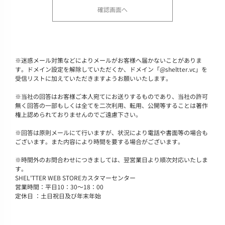
※
迷惑メール対策などによりメールがお客様へ届かないことがありま
す。ドメイン設定を解除していただくか、ドメイン「@sheltter.vc」を
受信リストに加えていただきますようお願いいたします。
※
当社の回答はお客様ご本人宛てにお送りするものであり、当社の許可
無く回答の一部もしくは全てを二次利用、転用、公開等することは著作
権上認められておりませんのでご遠慮下さい。
※
回答は原則メールにて行いますが、状況により電話や書面等の場合も
ございます。また内容により時間を要する場合がございます。
※
時間外のお問合わせにつきましては、翌営業日より順次対応いたしま
す。
SHEL'TTER WEB STOREカスタマーセンター
営業時間：平日10：30～18：00
定休日 ：土日祝日及び年末年始