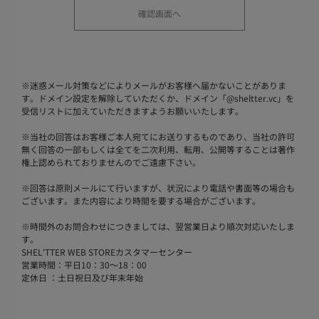
※
迷惑メール対策などによりメールがお客様へ届かないことがありま
す。ドメイン設定を解除していただくか、ドメイン「@sheltter.vc」を
受信リストに加えていただきますようお願いいたします。
※
当社の回答はお客様ご本人宛てにお送りするものであり、当社の許可
無く回答の一部もしくは全てを二次利用、転用、公開等することは著作
権上認められておりませんのでご遠慮下さい。
※
回答は原則メールにて行いますが、状況により電話や書面等の場合も
ございます。また内容により時間を要する場合がございます。
※
時間外のお問合わせにつきましては、翌営業日より順次対応いたしま
す。
SHEL'TTER WEB STOREカスタマーセンター
営業時間：平日10：30～18：00
定休日 ：土日祝日及び年末年始