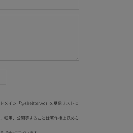
「@sheltter.vc」を受信リストに
、転用、公開等することは著作権上認めら
る場合がございます。