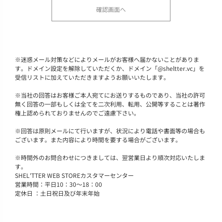
※
迷惑メール対策などによりメールがお客様へ届かないことがありま
す。ドメイン設定を解除していただくか、ドメイン「@sheltter.vc」を
受信リストに加えていただきますようお願いいたします。
※
当社の回答はお客様ご本人宛てにお送りするものであり、当社の許可
無く回答の一部もしくは全てを二次利用、転用、公開等することは著作
権上認められておりませんのでご遠慮下さい。
※
回答は原則メールにて行いますが、状況により電話や書面等の場合も
ございます。また内容により時間を要する場合がございます。
※
時間外のお問合わせにつきましては、翌営業日より順次対応いたしま
す。
SHEL'TTER WEB STOREカスタマーセンター
営業時間：平日10：30～18：00
定休日 ：土日祝日及び年末年始