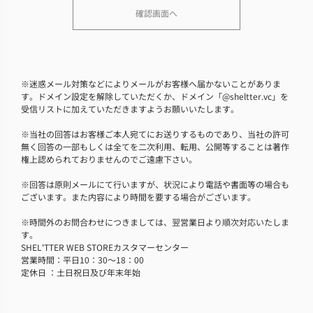
※
迷惑メール対策などによりメールがお客様へ届かないことがありま
す。ドメイン設定を解除していただくか、ドメイン「@sheltter.vc」を
受信リストに加えていただきますようお願いいたします。
※
当社の回答はお客様ご本人宛てにお送りするものであり、当社の許可
無く回答の一部もしくは全てを二次利用、転用、公開等することは著作
権上認められておりませんのでご遠慮下さい。
※
回答は原則メールにて行いますが、状況により電話や書面等の場合も
ございます。また内容により時間を要する場合がございます。
※
時間外のお問合わせにつきましては、翌営業日より順次対応いたしま
す。
SHEL'TTER WEB STOREカスタマーセンター
営業時間：平日10：30～18：00
定休日 ：土日祝日及び年末年始