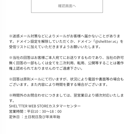
※
迷惑メール対策などによりメールがお客様へ届かないことがありま
す。ドメイン設定を解除していただくか、ドメイン「@sheltter.vc」を
受信リストに加えていただきますようお願いいたします。
※
当社の回答はお客様ご本人宛てにお送りするものであり、当社の許可
無く回答の一部もしくは全てを二次利用、転用、公開等することは著作
権上認められておりませんのでご遠慮下さい。
※
回答は原則メールにて行いますが、状況により電話や書面等の場合も
ございます。また内容により時間を要する場合がございます。
※
時間外のお問合わせにつきましては、翌営業日より順次対応いたしま
す。
SHEL'TTER WEB STOREカスタマーセンター
営業時間：平日10：30～18：00
定休日 ：土日祝日及び年末年始