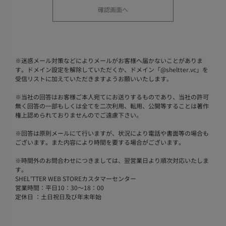
※
迷惑メール対策などによりメールがお客様へ届かないことがありま
す。ドメイン設定を解除していただくか、ドメイン「@sheltter.vc」を
受信リストに加えていただきますようお願いいたします。
※
当社の回答はお客様ご本人宛てにお送りするものであり、当社の許可
無く回答の一部もしくは全てを二次利用、転用、公開等することは著作
権上認められておりませんのでご遠慮下さい。
※
回答は原則メールにて行いますが、状況により電話や書面等の場合も
ございます。また内容により時間を要する場合がございます。
※
時間外のお問合わせにつきましては、翌営業日より順次対応いたしま
す。
SHEL'TTER WEB STOREカスタマーセンター
営業時間：平日10：30～18：00
定休日 ：土日祝日及び年末年始