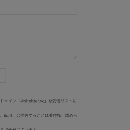
「@sheltter.vc」を受信リストに
、転用、公開等することは著作権上認めら
る場合がございます。