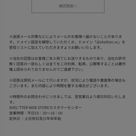
※
迷惑メール対策などによりメールがお客様へ届かないことがありま
す。ドメイン設定を解除していただくか、ドメイン「@sheltter.vc」を
受信リストに加えていただきますようお願いいたします。
※
当社の回答はお客様ご本人宛てにお送りするものであり、当社の許可
無く回答の一部もしくは全てを二次利用、転用、公開等することは著作
権上認められておりませんのでご遠慮下さい。
※
回答は原則メールにて行いますが、状況により電話や書面等の場合も
ございます。また内容により時間を要する場合がございます。
※
時間外のお問合わせにつきましては、翌営業日より順次対応いたしま
す。
SHEL'TTER WEB STOREカスタマーセンター
営業時間：平日10：30～18：00
定休日 ：土日祝日及び年末年始