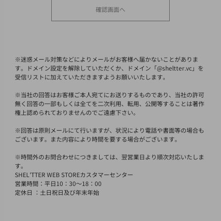
※
迷惑メール対策などによりメールがお客様へ届かないことがありま
す。ドメイン設定を解除していただくか、ドメイン「@sheltter.vc」を
受信リストに加えていただきますようお願いいたします。
※
当社の回答はお客様ご本人宛てにお送りするものであり、当社の許可
無く回答の一部もしくは全てを二次利用、転用、公開等することは著作
権上認められておりませんのでご遠慮下さい。
※
回答は原則メールにて行いますが、状況により電話や書面等の場合も
ございます。また内容により時間を要する場合がございます。
※
時間外のお問合わせにつきましては、翌営業日より順次対応いたしま
す。
SHEL'TTER WEB STOREカスタマーセンター
営業時間：平日10：30～18：00
定休日 ：土日祝日及び年末年始