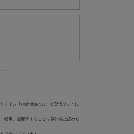
「@sheltter.vc」を受信リストに
、転用、公開等することは著作権上認めら
る場合がございます。