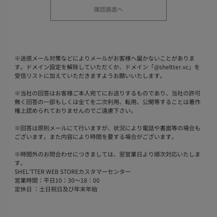
※
迷惑メール対策などによりメールがお客様へ届かないことがありま
す。ドメイン設定を解除していただくか、ドメイン「@sheltter.vc」を
受信リストに加えていただきますようお願いいたします。
※
当社の回答はお客様ご本人宛てにお送りするものであり、当社の許可
無く回答の一部もしくは全てを二次利用、転用、公開等することは著作
権上認められておりませんのでご遠慮下さい。
※
回答は原則メールにて行いますが、状況により電話や書面等の場合も
ございます。また内容により時間を要する場合がございます。
※
時間外のお問合わせにつきましては、翌営業日より順次対応いたしま
す。
SHEL'TTER WEB STOREカスタマーセンター
営業時間：平日10：30～18：00
定休日 ：土日祝日及び年末年始