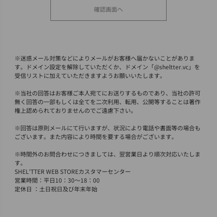
※
迷惑メール対策などによりメールがお客様へ届かないことがありま
す。ドメイン設定を解除していただくか、ドメイン「@sheltter.vc」を
受信リストに加えていただきますようお願いいたします。
※
当社の回答はお客様ご本人宛てにお送りするものであり、当社の許可
無く回答の一部もしくは全てを二次利用、転用、公開等することは著作
権上認められておりませんのでご遠慮下さい。
※
回答は原則メールにて行いますが、状況により電話や書面等の場合も
ございます。また内容により時間を要する場合がございます。
※
時間外のお問合わせにつきましては、翌営業日より順次対応いたしま
す。
SHEL'TTER WEB STOREカスタマーセンター
営業時間：平日10：30～18：00
定休日 ：土日祝日及び年末年始