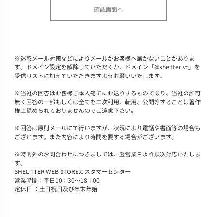
※
迷惑メール対策などによりメールがお客様へ届かないことがありま
す。ドメイン設定を解除していただくか、ドメイン「@sheltter.vc」を
受信リストに加えていただきますようお願いいたします。
※
当社の回答はお客様ご本人宛てにお送りするものであり、当社の許可
無く回答の一部もしくは全てを二次利用、転用、公開等することは著作
権上認められておりませんのでご遠慮下さい。
※
回答は原則メールにて行いますが、状況により電話や書面等の場合も
ございます。また内容により時間を要する場合がございます。
※
時間外のお問合わせにつきましては、翌営業日より順次対応いたしま
す。
SHEL'TTER WEB STOREカスタマーセンター
営業時間：平日10：30～18：00
定休日 ：土日祝日及び年末年始