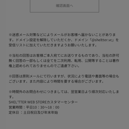
※
迷惑メール対策などによりメールがお客様へ届かないことがありま
す。ドメイン設定を解除していただくか、ドメイン「@sheltter.vc」を
受信リストに加えていただきますようお願いいたします。
※
当社の回答はお客様ご本人宛てにお送りするものであり、当社の許可
無く回答の一部もしくは全てを二次利用、転用、公開等することは著作
権上認められておりませんのでご遠慮下さい。
※
回答は原則メールにて行いますが、状況により電話や書面等の場合も
ございます。また内容により時間を要する場合がございます。
※
時間外のお問合わせにつきましては、翌営業日より順次対応いたしま
す。
SHEL'TTER WEB STOREカスタマーセンター
営業時間：平日10：30～18：00
定休日 ：土日祝日及び年末年始