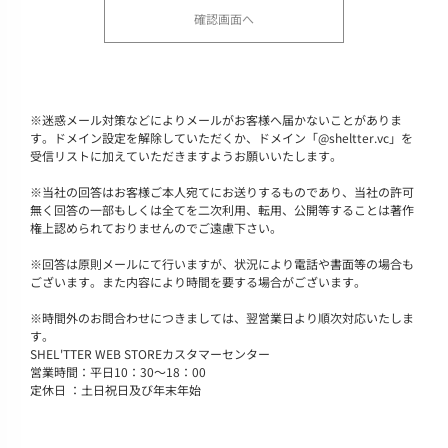
※
迷惑メール対策などによりメールがお客様へ届かないことがありま
す。ドメイン設定を解除していただくか、ドメイン「@sheltter.vc」を
受信リストに加えていただきますようお願いいたします。
※
当社の回答はお客様ご本人宛てにお送りするものであり、当社の許可
無く回答の一部もしくは全てを二次利用、転用、公開等することは著作
権上認められておりませんのでご遠慮下さい。
※
回答は原則メールにて行いますが、状況により電話や書面等の場合も
ございます。また内容により時間を要する場合がございます。
※
時間外のお問合わせにつきましては、翌営業日より順次対応いたしま
す。
SHEL'TTER WEB STOREカスタマーセンター
営業時間：平日10：30～18：00
定休日 ：土日祝日及び年末年始