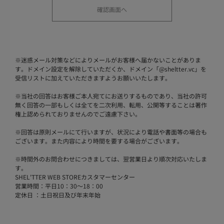
※
迷惑メール対策などによりメールがお客様へ届かないことがありま
す。ドメイン設定を解除していただくか、ドメイン「@sheltter.vc」を
受信リストに加えていただきますようお願いいたします。
※
当社の回答はお客様ご本人宛てにお送りするものであり、当社の許可
無く回答の一部もしくは全てを二次利用、転用、公開等することは著作
権上認められておりませんのでご遠慮下さい。
※
回答は原則メールにて行いますが、状況により電話や書面等の場合も
ございます。また内容により時間を要する場合がございます。
※
時間外のお問合わせにつきましては、翌営業日より順次対応いたしま
す。
SHEL'TTER WEB STOREカスタマーセンター
営業時間：平日10：30～18：00
定休日 ：土日祝日及び年末年始