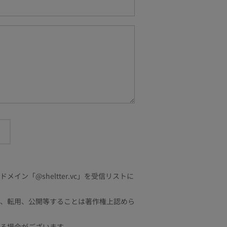
「@sheltter.vc」を受信リストに
、転用、公開等することは著作権上認めら
る場合がございます。