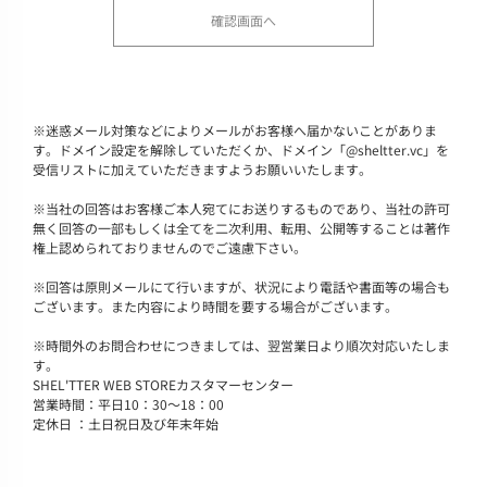
※
迷惑メール対策などによりメールがお客様へ届かないことがありま
す。ドメイン設定を解除していただくか、ドメイン「@sheltter.vc」を
受信リストに加えていただきますようお願いいたします。
※
当社の回答はお客様ご本人宛てにお送りするものであり、当社の許可
無く回答の一部もしくは全てを二次利用、転用、公開等することは著作
権上認められておりませんのでご遠慮下さい。
※
回答は原則メールにて行いますが、状況により電話や書面等の場合も
ございます。また内容により時間を要する場合がございます。
※
時間外のお問合わせにつきましては、翌営業日より順次対応いたしま
す。
SHEL'TTER WEB STOREカスタマーセンター
営業時間：平日10：30～18：00
定休日 ：土日祝日及び年末年始