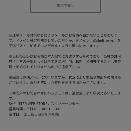
※
迷惑メール対策などによりメールがお客様へ届かないことがありま
す。ドメイン設定を解除していただくか、ドメイン「@sheltter.vc」を
受信リストに加えていただきますようお願いいたします。
※
当社の回答はお客様ご本人宛てにお送りするものであり、当社の許可
無く回答の一部もしくは全てを二次利用、転用、公開等することは著作
権上認められておりませんのでご遠慮下さい。
※
回答は原則メールにて行いますが、状況により電話や書面等の場合も
ございます。また内容により時間を要する場合がございます。
※
時間外のお問合わせにつきましては、翌営業日より順次対応いたしま
す。
SHEL'TTER WEB STOREカスタマーセンター
営業時間：平日10：30～18：00
定休日 ：土日祝日及び年末年始