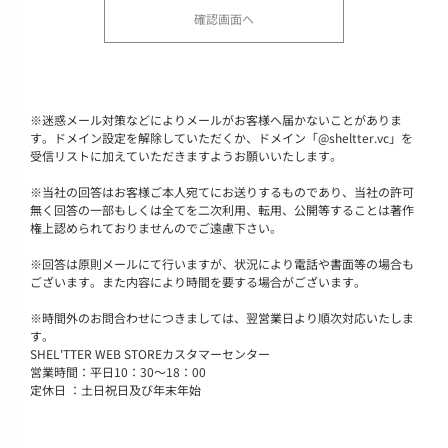
※
迷惑メール対策などによりメールがお客様へ届かないことがありま
す。ドメイン設定を解除していただくか、ドメイン「@sheltter.vc」を
受信リストに加えていただきますようお願いいたします。
※
当社の回答はお客様ご本人宛てにお送りするものであり、当社の許可
無く回答の一部もしくは全てを二次利用、転用、公開等することは著作
権上認められておりませんのでご遠慮下さい。
※
回答は原則メールにて行いますが、状況により電話や書面等の場合も
ございます。また内容により時間を要する場合がございます。
※
時間外のお問合わせにつきましては、翌営業日より順次対応いたしま
す。
SHEL'TTER WEB STOREカスタマーセンター
営業時間：平日10：30～18：00
定休日 ：土日祝日及び年末年始