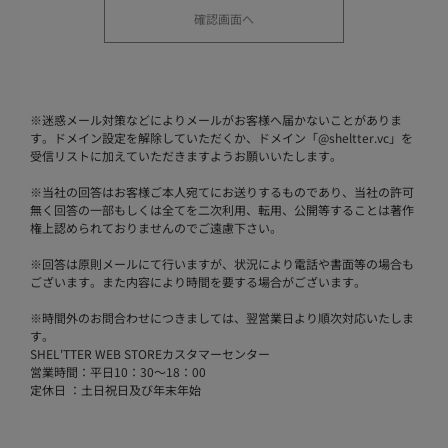
※
迷惑メール対策などによりメールがお客様へ届かないことがありま
す。ドメイン設定を解除していただくか、ドメイン「@sheltter.vc」を
受信リストに加えていただきますようお願いいたします。
※
当社の回答はお客様ご本人宛てにお送りするものであり、当社の許可
無く回答の一部もしくは全てを二次利用、転用、公開等することは著作
権上認められておりませんのでご遠慮下さい。
※
回答は原則メールにて行いますが、状況により電話や書面等の場合も
ございます。また内容により時間を要する場合がございます。
※
時間外のお問合わせにつきましては、翌営業日より順次対応いたしま
す。
SHEL'TTER WEB STOREカスタマーセンター
営業時間：平日10：30～18：00
定休日 ：土日祝日及び年末年始