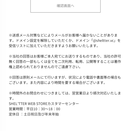
※
迷惑メール対策などによりメールがお客様へ届かないことがありま
す。ドメイン設定を解除していただくか、ドメイン「@sheltter.vc」を
受信リストに加えていただきますようお願いいたします。
※
当社の回答はお客様ご本人宛てにお送りするものであり、当社の許可
無く回答の一部もしくは全てを二次利用、転用、公開等することは著作
権上認められておりませんのでご遠慮下さい。
※
回答は原則メールにて行いますが、状況により電話や書面等の場合も
ございます。また内容により時間を要する場合がございます。
※
時間外のお問合わせにつきましては、翌営業日より順次対応いたしま
す。
SHEL'TTER WEB STOREカスタマーセンター
営業時間：平日10：30～18：00
定休日 ：土日祝日及び年末年始