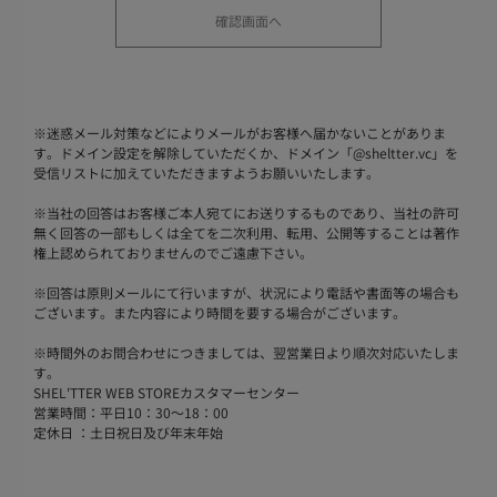
※
迷惑メール対策などによりメールがお客様へ届かないことがありま
す。ドメイン設定を解除していただくか、ドメイン「@sheltter.vc」を
受信リストに加えていただきますようお願いいたします。
※
当社の回答はお客様ご本人宛てにお送りするものであり、当社の許可
無く回答の一部もしくは全てを二次利用、転用、公開等することは著作
権上認められておりませんのでご遠慮下さい。
※
回答は原則メールにて行いますが、状況により電話や書面等の場合も
ございます。また内容により時間を要する場合がございます。
※
時間外のお問合わせにつきましては、翌営業日より順次対応いたしま
す。
SHEL'TTER WEB STOREカスタマーセンター
営業時間：平日10：30～18：00
定休日 ：土日祝日及び年末年始