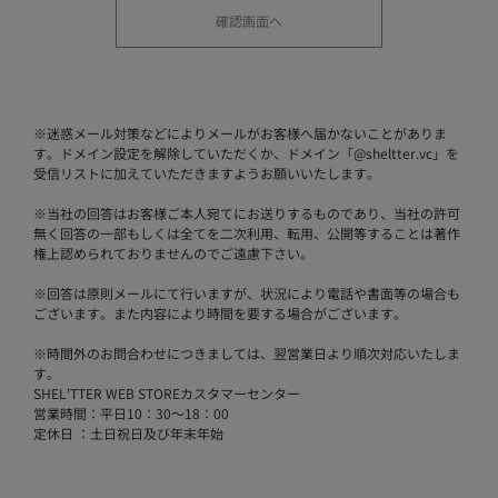
※
迷惑メール対策などによりメールがお客様へ届かないことがありま
す。ドメイン設定を解除していただくか、ドメイン「@sheltter.vc」を
受信リストに加えていただきますようお願いいたします。
※
当社の回答はお客様ご本人宛てにお送りするものであり、当社の許可
無く回答の一部もしくは全てを二次利用、転用、公開等することは著作
権上認められておりませんのでご遠慮下さい。
※
回答は原則メールにて行いますが、状況により電話や書面等の場合も
ございます。また内容により時間を要する場合がございます。
※
時間外のお問合わせにつきましては、翌営業日より順次対応いたしま
す。
SHEL'TTER WEB STOREカスタマーセンター
営業時間：平日10：30～18：00
定休日 ：土日祝日及び年末年始