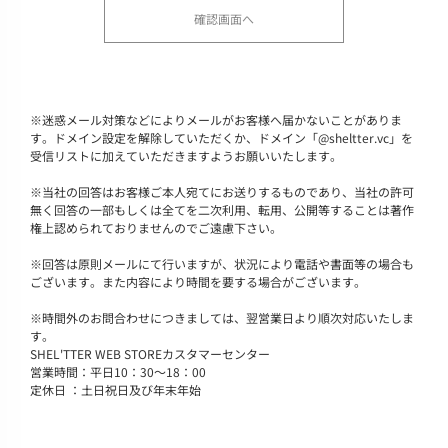
※
迷惑メール対策などによりメールがお客様へ届かないことがありま
す。ドメイン設定を解除していただくか、ドメイン「@sheltter.vc」を
受信リストに加えていただきますようお願いいたします。
※
当社の回答はお客様ご本人宛てにお送りするものであり、当社の許可
無く回答の一部もしくは全てを二次利用、転用、公開等することは著作
権上認められておりませんのでご遠慮下さい。
※
回答は原則メールにて行いますが、状況により電話や書面等の場合も
ございます。また内容により時間を要する場合がございます。
※
時間外のお問合わせにつきましては、翌営業日より順次対応いたしま
す。
SHEL'TTER WEB STOREカスタマーセンター
営業時間：平日10：30～18：00
定休日 ：土日祝日及び年末年始