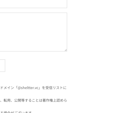
「@sheltter.vc」を受信リストに
、転用、公開等することは著作権上認めら
る場合がございます。