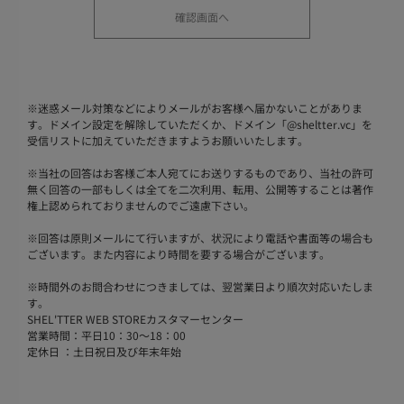
※
迷惑メール対策などによりメールがお客様へ届かないことがありま
す。ドメイン設定を解除していただくか、ドメイン「@sheltter.vc」を
受信リストに加えていただきますようお願いいたします。
※
当社の回答はお客様ご本人宛てにお送りするものであり、当社の許可
無く回答の一部もしくは全てを二次利用、転用、公開等することは著作
権上認められておりませんのでご遠慮下さい。
※
回答は原則メールにて行いますが、状況により電話や書面等の場合も
ございます。また内容により時間を要する場合がございます。
※
時間外のお問合わせにつきましては、翌営業日より順次対応いたしま
す。
SHEL'TTER WEB STOREカスタマーセンター
営業時間：平日10：30～18：00
定休日 ：土日祝日及び年末年始