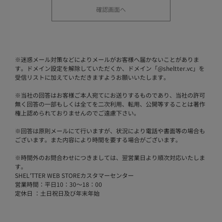
※
迷惑メール対策などによりメールがお客様へ届かないことがありま
す。ドメイン設定を解除していただくか、ドメイン「@sheltter.vc」を
受信リストに加えていただきますようお願いいたします。
※
当社の回答はお客様ご本人宛てにお送りするものであり、当社の許可
無く回答の一部もしくは全てを二次利用、転用、公開等することは著作
権上認められておりませんのでご遠慮下さい。
※
回答は原則メールにて行いますが、状況により電話や書面等の場合も
ございます。また内容により時間を要する場合がございます。
※
時間外のお問合わせにつきましては、翌営業日より順次対応いたしま
す。
SHEL'TTER WEB STOREカスタマーセンター
営業時間：平日10：30～18：00
定休日 ：土日祝日及び年末年始