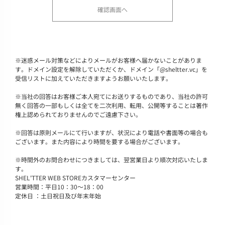
※
迷惑メール対策などによりメールがお客様へ届かないことがありま
す。ドメイン設定を解除していただくか、ドメイン「@sheltter.vc」を
受信リストに加えていただきますようお願いいたします。
※
当社の回答はお客様ご本人宛てにお送りするものであり、当社の許可
無く回答の一部もしくは全てを二次利用、転用、公開等することは著作
権上認められておりませんのでご遠慮下さい。
※
回答は原則メールにて行いますが、状況により電話や書面等の場合も
ございます。また内容により時間を要する場合がございます。
※
時間外のお問合わせにつきましては、翌営業日より順次対応いたしま
す。
SHEL'TTER WEB STOREカスタマーセンター
営業時間：平日10：30～18：00
定休日 ：土日祝日及び年末年始