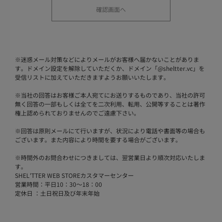
※
迷惑メール対策などによりメールがお客様へ届かないことがありま
す。ドメイン設定を解除していただくか、ドメイン「@sheltter.vc」を
受信リストに加えていただきますようお願いいたします。
※
当社の回答はお客様ご本人宛てにお送りするものであり、当社の許可
無く回答の一部もしくは全てを二次利用、転用、公開等することは著作
権上認められておりませんのでご遠慮下さい。
※
回答は原則メールにて行いますが、状況により電話や書面等の場合も
ございます。また内容により時間を要する場合がございます。
※
時間外のお問合わせにつきましては、翌営業日より順次対応いたしま
す。
SHEL'TTER WEB STOREカスタマーセンター
営業時間：平日10：30～18：00
定休日 ：土日祝日及び年末年始