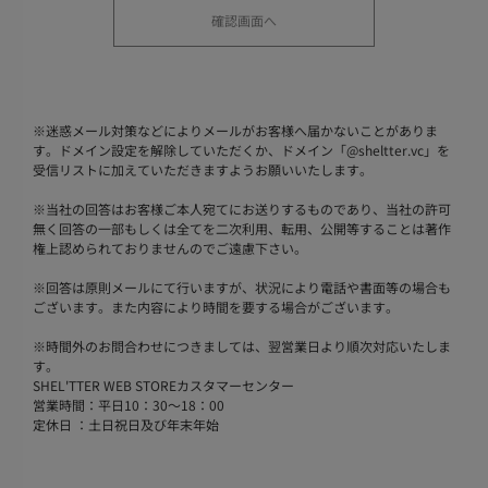
※
迷惑メール対策などによりメールがお客様へ届かないことがありま
す。ドメイン設定を解除していただくか、ドメイン「@sheltter.vc」を
受信リストに加えていただきますようお願いいたします。
※
当社の回答はお客様ご本人宛てにお送りするものであり、当社の許可
無く回答の一部もしくは全てを二次利用、転用、公開等することは著作
権上認められておりませんのでご遠慮下さい。
※
回答は原則メールにて行いますが、状況により電話や書面等の場合も
ございます。また内容により時間を要する場合がございます。
※
時間外のお問合わせにつきましては、翌営業日より順次対応いたしま
す。
SHEL'TTER WEB STOREカスタマーセンター
営業時間：平日10：30～18：00
定休日 ：土日祝日及び年末年始