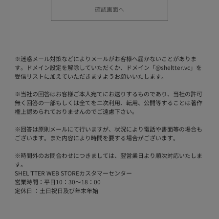
※
迷惑メール対策などによりメールがお客様へ届かないことがありま
す。ドメイン設定を解除していただくか、ドメイン「@sheltter.vc」を
受信リストに加えていただきますようお願いいたします。
※
当社の回答はお客様ご本人宛てにお送りするものであり、当社の許可
無く回答の一部もしくは全てを二次利用、転用、公開等することは著作
権上認められておりませんのでご遠慮下さい。
※
回答は原則メールにて行いますが、状況により電話や書面等の場合も
ございます。また内容により時間を要する場合がございます。
※
時間外のお問合わせにつきましては、翌営業日より順次対応いたしま
す。
SHEL'TTER WEB STOREカスタマーセンター
営業時間：平日10：30～18：00
定休日 ：土日祝日及び年末年始