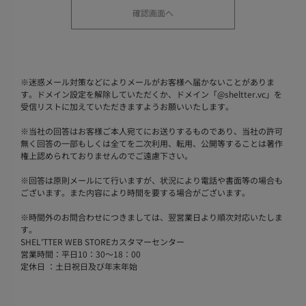
※
迷惑メール対策などによりメールがお客様へ届かないことがありま
す。ドメイン設定を解除していただくか、ドメイン「@sheltter.vc」を
受信リストに加えていただきますようお願いいたします。
※
当社の回答はお客様ご本人宛てにお送りするものであり、当社の許可
無く回答の一部もしくは全てを二次利用、転用、公開等することは著作
権上認められておりませんのでご遠慮下さい。
※
回答は原則メールにて行いますが、状況により電話や書面等の場合も
ございます。また内容により時間を要する場合がございます。
※
時間外のお問合わせにつきましては、翌営業日より順次対応いたしま
す。
SHEL'TTER WEB STOREカスタマーセンター
営業時間：平日10：30～18：00
定休日 ：土日祝日及び年末年始