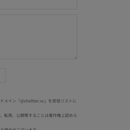
「@sheltter.vc」を受信リストに
、転用、公開等することは著作権上認めら
る場合がございます。