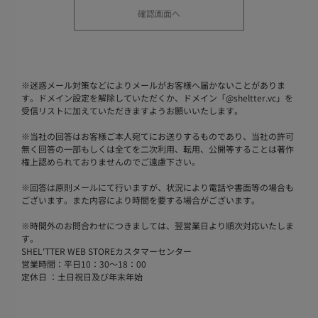
※
迷惑メール対策などによりメールがお客様へ届かないことがありま
す。ドメイン設定を解除していただくか、ドメイン「@sheltter.vc」を
受信リストに加えていただきますようお願いいたします。
※
当社の回答はお客様ご本人宛てにお送りするものであり、当社の許可
無く回答の一部もしくは全てを二次利用、転用、公開等することは著作
権上認められておりませんのでご遠慮下さい。
※
回答は原則メールにて行いますが、状況により電話や書面等の場合も
ございます。また内容により時間を要する場合がございます。
※
時間外のお問合わせにつきましては、翌営業日より順次対応いたしま
す。
SHEL'TTER WEB STOREカスタマーセンター
営業時間：平日10：30～18：00
定休日 ：土日祝日及び年末年始