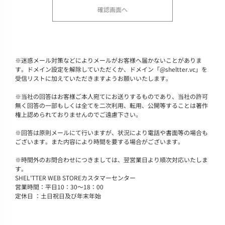
※
迷惑メール対策などによりメールがお客様へ届かないことがありま
す。ドメイン設定を解除していただくか、ドメイン「@sheltter.vc」を
受信リストに加えていただきますようお願いいたします。
※
当社の回答はお客様ご本人宛てにお送りするものであり、当社の許可
無く回答の一部もしくは全てを二次利用、転用、公開等することは著作
権上認められておりませんのでご遠慮下さい。
※
回答は原則メールにて行いますが、状況により電話や書面等の場合も
ございます。また内容により時間を要する場合がございます。
※
時間外のお問合わせにつきましては、翌営業日より順次対応いたしま
す。
SHEL'TTER WEB STOREカスタマーセンター
営業時間：平日10：30～18：00
定休日 ：土日祝日及び年末年始