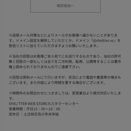
※
迷惑メール対策などによりメールがお客様へ届かないことがありま
す。ドメイン設定を解除していただくか、ドメイン「@sheltter.vc」を
受信リストに加えていただきますようお願いいたします。
※
当社の回答はお客様ご本人宛てにお送りするものであり、当社の許可
無く回答の一部もしくは全てを二次利用、転用、公開等することは著作
権上認められておりませんのでご遠慮下さい。
※
回答は原則メールにて行いますが、状況により電話や書面等の場合も
ございます。また内容により時間を要する場合がございます。
※
時間外のお問合わせにつきましては、翌営業日より順次対応いたしま
す。
SHEL'TTER WEB STOREカスタマーセンター
営業時間：平日10：30～18：00
定休日 ：土日祝日及び年末年始