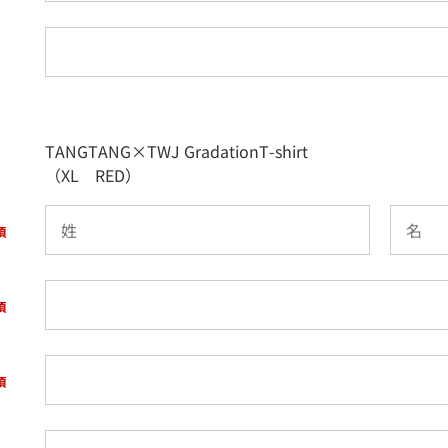
TANGTANG×TWJ GradationT-shirt
（XL RED）