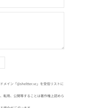
「@sheltter.vc」を受信リストに
、転用、公開等することは著作権上認めら
る場合がございます。