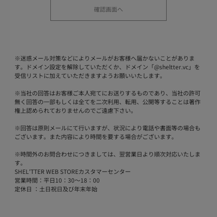
※
迷惑メール対策などによりメールがお客様へ届かないことがありま
す。ドメイン設定を解除していただくか、ドメイン「@sheltter.vc」を
受信リストに加えていただきますようお願いいたします。
※
当社の回答はお客様ご本人宛てにお送りするものであり、当社の許可
無く回答の一部もしくは全てを二次利用、転用、公開等することは著作
権上認められておりませんのでご遠慮下さい。
※
回答は原則メールにて行いますが、状況により電話や書面等の場合も
ございます。また内容により時間を要する場合がございます。
※
時間外のお問合わせにつきましては、翌営業日より順次対応いたしま
す。
SHEL'TTER WEB STOREカスタマーセンター
営業時間：平日10：30～18：00
定休日 ：土日祝日及び年末年始