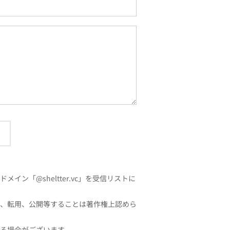
「@sheltter.vc」を受信リストに
、転用、公開等することは著作権上認めら
る場合がございます。