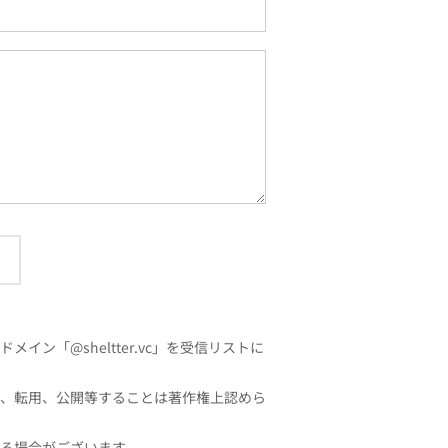
「@sheltter.vc」を受信リストに
、転用、公開等することは著作権上認めら
る場合がございます。