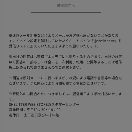
※
迷惑メール対策などによりメールがお客様へ届かないことがありま
す。ドメイン設定を解除していただくか、ドメイン「@sheltter.vc」を
受信リストに加えていただきますようお願いいたします。
※
当社の回答はお客様ご本人宛てにお送りするものであり、当社の許可
無く回答の一部もしくは全てを二次利用、転用、公開等することは著作
権上認められておりませんのでご遠慮下さい。
※
回答は原則メールにて行いますが、状況により電話や書面等の場合も
ございます。また内容により時間を要する場合がございます。
※
時間外のお問合わせにつきましては、翌営業日より順次対応いたしま
す。
SHEL'TTER WEB STOREカスタマーセンター
営業時間：平日10：30～18：00
定休日 ：土日祝日及び年末年始