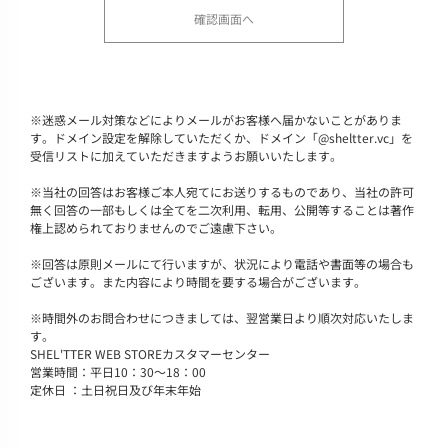
※
迷惑メール対策などによりメールがお客様へ届かないことがありま
す。ドメイン設定を解除していただくか、ドメイン「@sheltter.vc」を
受信リストに加えていただきますようお願いいたします。
※
当社の回答はお客様ご本人宛てにお送りするものであり、当社の許可
無く回答の一部もしくは全てを二次利用、転用、公開等することは著作
権上認められておりませんのでご遠慮下さい。
※
回答は原則メールにて行いますが、状況により電話や書面等の場合も
ございます。また内容により時間を要する場合がございます。
※
時間外のお問合わせにつきましては、翌営業日より順次対応いたしま
す。
SHEL'TTER WEB STOREカスタマーセンター
営業時間：平日10：30～18：00
定休日 ：土日祝日及び年末年始