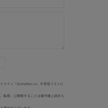
「@sheltter.vc」を受信リストに
、転用、公開等することは著作権上認めら
る場合がございます。