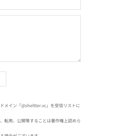
「@sheltter.vc」を受信リストに
、転用、公開等することは著作権上認めら
る場合がございます。