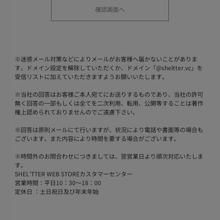
※
迷惑メール対策などによりメールがお客様へ届かないことがありま
す。ドメイン設定を解除していただくか、ドメイン「@sheltter.vc」を
受信リストに加えていただきますようお願いいたします。
※
当社の回答はお客様ご本人宛てにお送りするものであり、当社の許可
無く回答の一部もしくは全てを二次利用、転用、公開等することは著作
権上認められておりませんのでご遠慮下さい。
※
回答は原則メールにて行いますが、状況により電話や書面等の場合も
ございます。また内容により時間を要する場合がございます。
※
時間外のお問合わせにつきましては、翌営業日より順次対応いたしま
す。
SHEL'TTER WEB STOREカスタマーセンター
営業時間：平日10：30～18：00
定休日 ：土日祝日及び年末年始